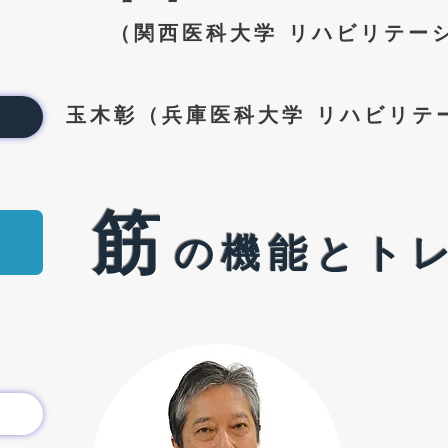
（
関
西医科大学 リハビリテー
​玉木彰（兵庫医科大学 リハビリテ
筋
の機能とト