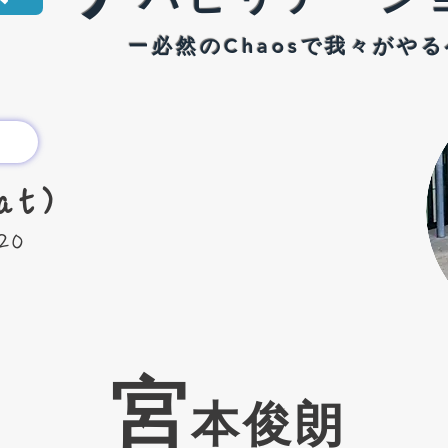
ー必然のChaosで我
々がやる
at)
20
​宮
本俊朗