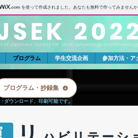
.com
を使って作成されました。あなたも無料で作ってみませんか
JSEK 202
 of Japanese Society for Electrophysiology and Kinesiolog
プログラム
学生交流企画
参加方法・ア
プログラム・抄録集
↑ダウンロード、印刷可能です。
リ
演
ハビリテーシ