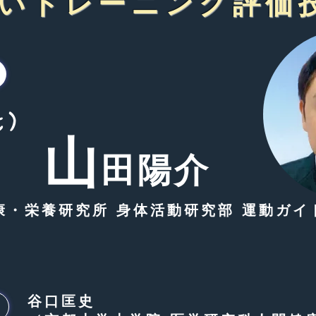
いトレーニング評価
t)
山
田陽介
康・栄養研究所 身体活動研究部 運動ガイ
​谷口匡史